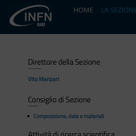
Skip
HOME
LA SEZION
to
content
Direttore della Sezione
Vito Manzari
Consiglio di Sezione
Composizione, date e materiali
Attività di ricerca scientifica