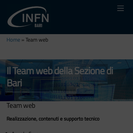
Skip
Me
to
content
Home
»
Team web
Il Team web della Sezione di
Bari
Team web
Realizzazione, contenuti e supporto tecnico